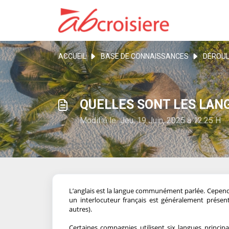
ACCUEIL
BASE DE CONNAISSANCES
DÉROUL
QUELLES SONT LES LANG
Modifié le Jeu, 19 Juin, 2025 à 12:25 H
L’anglais est la langue communément parlée. Cepend
un interlocuteur français est généralement prése
autres).
Certaines compagnies utilisent six langues principa